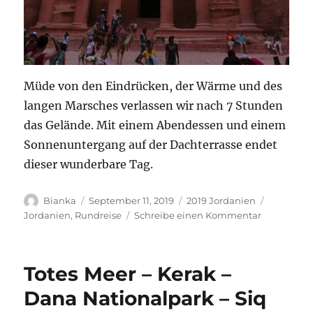
Müde von den Eindrücken, der Wärme und des
langen Marsches verlassen wir nach 7 Stunden
das Gelände. Mit einem Abendessen und einem
Sonnenuntergang auf der Dachterrasse endet
dieser wunderbare Tag.
Autor
Veröffentlicht
Kategorien
Schlagwö
Bianka
September 11, 2019
2019 Jordanien
am
zu
Jordanien
,
Rundreise
Schreibe einen Kommentar
Petra
Totes Meer – Kerak –
Dana Nationalpark – Siq