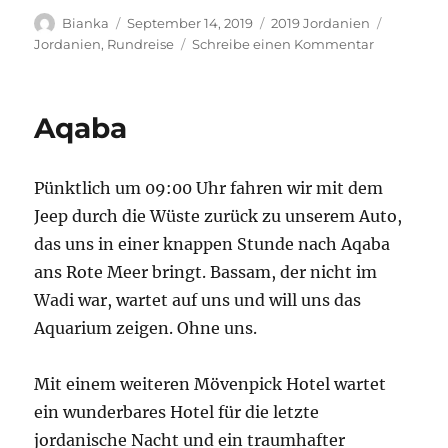
Autor
Veröffentlicht
Kategorien
Schlagwö
Bianka
September 14, 2019
2019 Jordanien
am
zu
Jordanien
,
Rundreise
Schreibe einen Kommentar
Heimflug
Aqaba
Pünktlich um 09:00 Uhr fahren wir mit dem
Jeep durch die Wüste zurück zu unserem Auto,
das uns in einer knappen Stunde nach Aqaba
ans Rote Meer bringt. Bassam, der nicht im
Wadi war, wartet auf uns und will uns das
Aquarium zeigen. Ohne uns.
Mit einem weiteren Mövenpick Hotel wartet
ein wunderbares Hotel für die letzte
jordanische Nacht und ein traumhafter