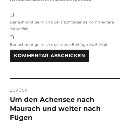
Benachrichtige mich über nachfolgende Kommentare
via E-Mail.
Benachrichtige mich über neue Beiträge via E-Mail.
Beitragsnavigation
ZURÜCK
Um den Achensee nach
Vorheriger
Beitrag:
Maurach und weiter nach
Fügen