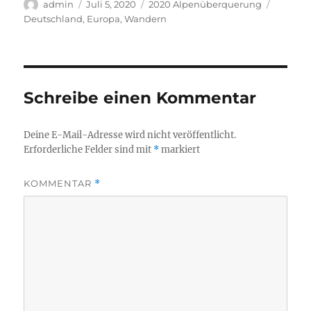
Autor
Veröffentlicht
Kategorien
Schlagw
admin
Juli 5, 2020
2020 Alpenüberquerung
am
Deutschland
,
Europa
,
Wandern
Schreibe einen Kommentar
Deine E-Mail-Adresse wird nicht veröffentlicht.
Erforderliche Felder sind mit
*
markiert
KOMMENTAR
*