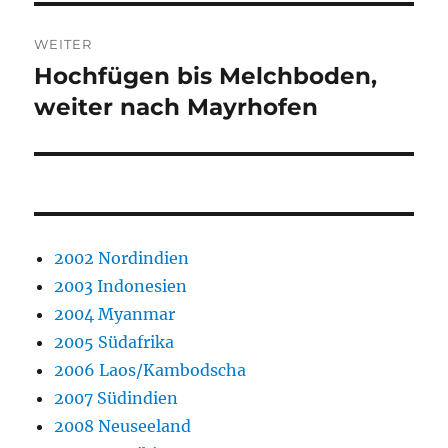
WEITER
Hochfügen bis Melchboden,
Nächster
Beitrag:
weiter nach Mayrhofen
2002 Nordindien
2003 Indonesien
2004 Myanmar
2005 Südafrika
2006 Laos/Kambodscha
2007 Südindien
2008 Neuseeland