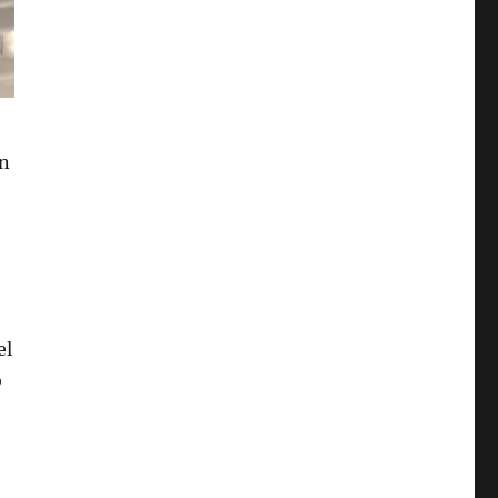
en
el
o