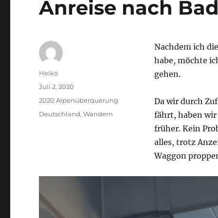
Anreise nach Ba
Nachdem ich die
habe, möchte ic
Autor
Heiko
gehen.
Veröffentlicht
Juli 2, 2020
am
Kategorien
2020 Alpenüberquerung
Da wir durch Zuf
Schlagwörter
Deutschland
,
Wandern
fährt, haben wi
früher. Kein Pr
alles, trotz Anz
Waggon proppen