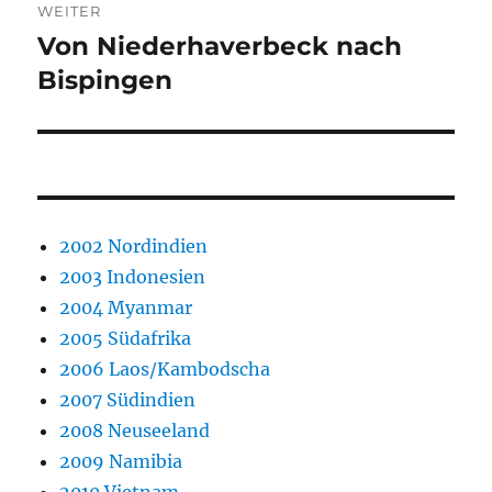
WEITER
Von Niederhaverbeck nach
Nächster
Beitrag:
Bispingen
2002 Nordindien
2003 Indonesien
2004 Myanmar
2005 Südafrika
2006 Laos/Kambodscha
2007 Südindien
2008 Neuseeland
2009 Namibia