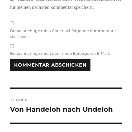
für meinen nächsten Kommentar speichern.
Benachrichtige mich über nachfolgende Kommentare
via E-Mail.
Benachrichtige mich über neue Beiträge via E-Mail.
Beitragsnavigation
ZURÜCK
Von Handeloh nach Undeloh
Vorheriger
Beitrag: