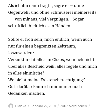
Als ich ihn dann fragte, sagte er – ohne
Gegenwehr und ohne Schmuserei meinerseits
– “von mir aus, viel Vergnügen.” Sogar
schriftlich hielt ich es in Händen!
Sollte er froh sein, mich endlich, wenn auch
nur für einen begrenzten Zeitraum,
loszuwerden?
Versinkt nicht alles im Chaos, wenn ich nicht
über alles Bescheid weiß, alles regele und mich
in alles einmische?
Wo bleibt meine Existenzberechtigung?
Gut, darüber kann ich mir immer noch
Gedanken machen.
Autor
Veröffentlicht
Kategorien
Schlagwör
Bianka
Februar 22, 2001
2002 Nordindien