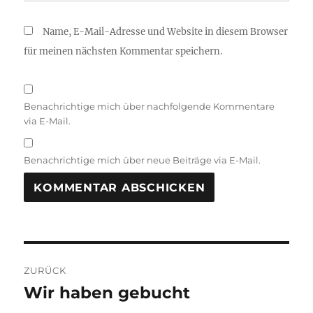
Name, E-Mail-Adresse und Website in diesem Browser
für meinen nächsten Kommentar speichern.
Benachrichtige mich über nachfolgende Kommentare
via E-Mail.
Benachrichtige mich über neue Beiträge via E-Mail.
Beitragsnavigation
ZURÜCK
Wir haben gebucht
Vorheriger
Beitrag: