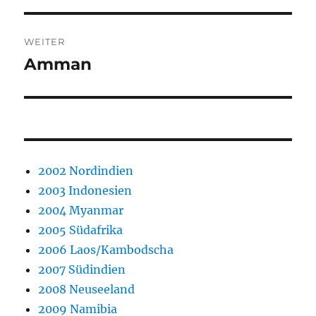
WEITER
Amman
Nächster
Beitrag:
2002 Nordindien
2003 Indonesien
2004 Myanmar
2005 Südafrika
2006 Laos/Kambodscha
2007 Südindien
2008 Neuseeland
2009 Namibia