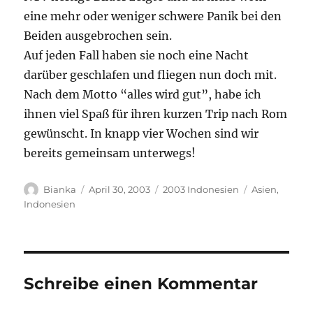
eine mehr oder weniger schwere Panik bei den
Beiden ausgebrochen sein.
Auf jeden Fall haben sie noch eine Nacht
darüber geschlafen und fliegen nun doch mit.
Nach dem Motto “alles wird gut”, habe ich
ihnen viel Spaß für ihren kurzen Trip nach Rom
gewünscht. In knapp vier Wochen sind wir
bereits gemeinsam unterwegs!
Autor
Veröffentlicht
Kategorien
Schlagwörter
Bianka
April 30, 2003
2003 Indonesien
Asien
,
am
Indonesien
Schreibe einen Kommentar