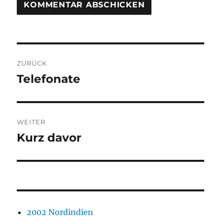
Beitragsnavigation
ZURÜCK
Telefonate
Vorheriger
Beitrag:
WEITER
Kurz davor
Nächster
Beitrag:
2002 Nordindien