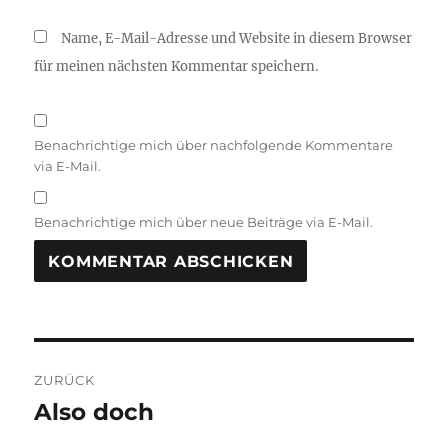
Name, E-Mail-Adresse und Website in diesem Browser
für meinen nächsten Kommentar speichern.
Benachrichtige mich über nachfolgende Kommentare
via E-Mail.
Benachrichtige mich über neue Beiträge via E-Mail.
Beitragsnavigation
ZURÜCK
Also doch
Vorheriger
Beitrag: