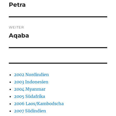
Petra
Vorheriger
Beitrag:
WEITER
Aqaba
Nächster
Beitrag:
2002 Nordindien
2003 Indonesien
2004 Myanmar
2005 Südafrika
2006 Laos/Kambodscha
2007 Südindien