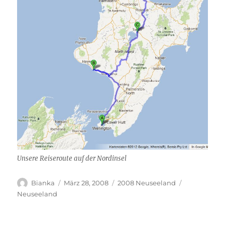
Unsere Reiseroute auf der Nordinsel
Autor
Veröffentlicht
Kategorien
Schlagwörte
Bianka
März 28, 2008
2008 Neuseeland
am
Neuseeland