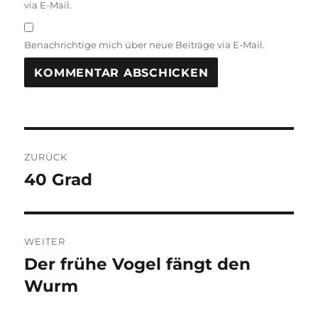
via E-Mail.
Benachrichtige mich über neue Beiträge via E-Mail.
Beitragsnavigation
ZURÜCK
40 Grad
Vorheriger
Beitrag:
WEITER
Der frühe Vogel fängt den
Nächster
Beitrag:
Wurm