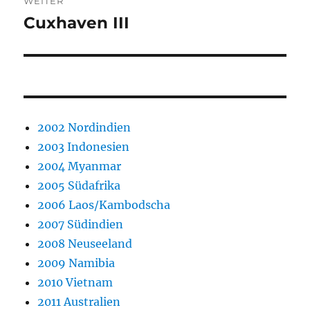
WEITER
Cuxhaven III
Nächster
Beitrag:
2002 Nordindien
2003 Indonesien
2004 Myanmar
2005 Südafrika
2006 Laos/Kambodscha
2007 Südindien
2008 Neuseeland
2009 Namibia
2010 Vietnam
2011 Australien