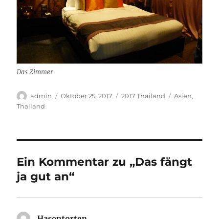
Das Zimmer
Autor
Veröffentlicht
Kategorien
Schlagwörter
admin
Oktober 25, 2017
2017 Thailand
Asien
,
am
Thailand
Ein Kommentar zu „Das fängt
ja gut an“
Hasentorten
sagt: