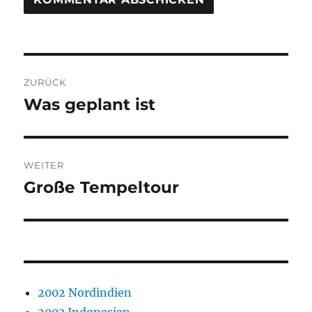
Beitragsnavigation
ZURÜCK
Was geplant ist
Vorheriger
Beitrag:
WEITER
Große Tempeltour
Nächster
Beitrag:
2002 Nordindien