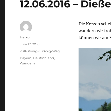
12.06.2016 – Dieß
Die Kerzen schei
wandern wir fro
Autor
Heiko
können wir am H
Veröffentlicht
Juni 12, 2016
am
Kategorien
2016 König-Ludwig-Weg
Schlagwörter
Bayern
,
Deutschland
,
Wandern